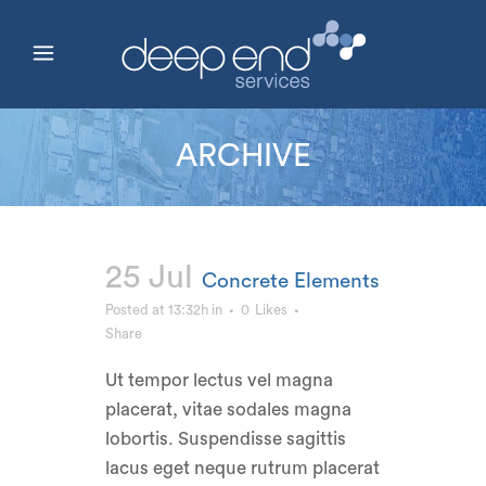
ARCHIVE
25 Jul
Concrete Elements
Posted at 13:32h
in
0
Likes
Share
Ut tempor lectus vel magna
placerat, vitae sodales magna
lobortis. Suspendisse sagittis
lacus eget neque rutrum placerat