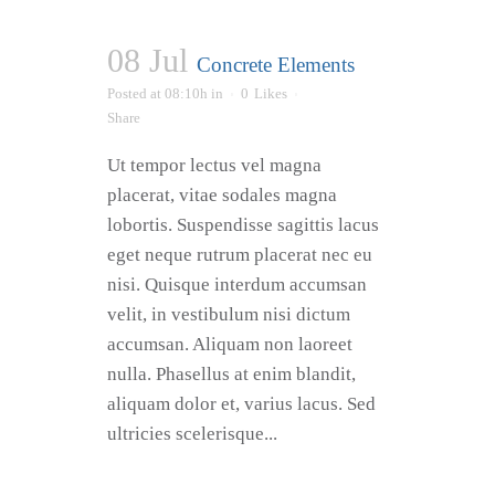
08 Jul
Concrete Elements
Posted at 08:10h
in
0
Likes
Share
Ut tempor lectus vel magna
placerat, vitae sodales magna
lobortis. Suspendisse sagittis lacus
eget neque rutrum placerat nec eu
nisi. Quisque interdum accumsan
velit, in vestibulum nisi dictum
accumsan. Aliquam non laoreet
nulla. Phasellus at enim blandit,
aliquam dolor et, varius lacus. Sed
ultricies scelerisque...