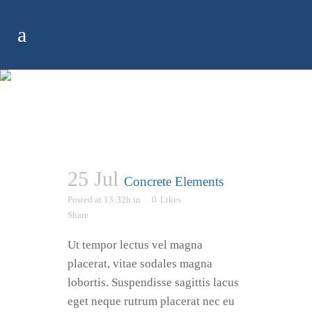
ARCHIVE
25 Jul
Concrete Elements
Posted at 13:32h
in
0
Likes
Share
Ut tempor lectus vel magna
placerat, vitae sodales magna
lobortis. Suspendisse sagittis lacus
eget neque rutrum placerat nec eu