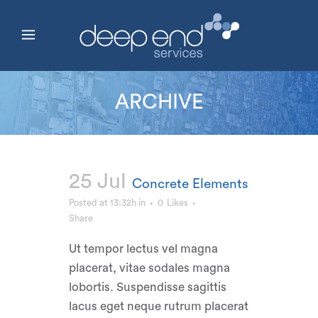
ARCHIVE
25 Jul
Concrete Elements
Posted at 13:32h
in
0
Likes
Share
Ut tempor lectus vel magna
placerat, vitae sodales magna
lobortis. Suspendisse sagittis
lacus eget neque rutrum placerat